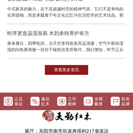
中式家具的魅力，在于其超越时空的精神气质。它们不是单纯的
实用器物，而是承载着千年文化记忆与生活哲学的艺术结晶。那
简约的线条中，蕴含着“大道至简”的智慧；那严谨的...
时序更迭温湿渐易 木韵承转养护有方
寒来暑往，四季轮回，当天空变得愈发高远清澈，空气中那份濡
湿的闷热逐渐被一丝丝干燥的凉意所取代，我们便知，时节正从
丰饶的秋季向内敛的冬季缓缓过渡。对于钟情于中式家...
查看更多资讯
展厅：东阳市南市街道寿塔村217省道边