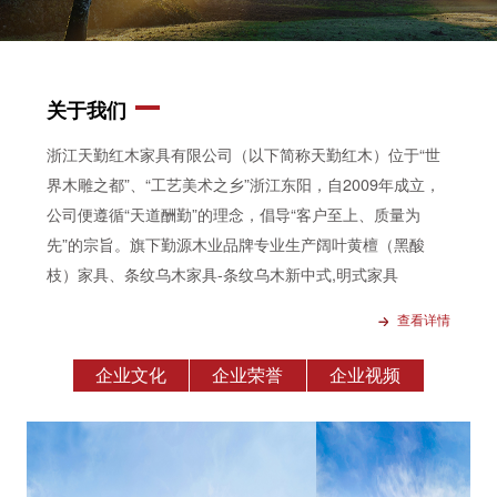
关于我们
浙江天勤红木家具有限公司（以下简称天勤红木）位于“世
界木雕之都”、“工艺美术之乡”浙江东阳，自2009年成立，
公司便遵循“天道酬勤”的理念，倡导“客户至上、质量为
先”的宗旨。旗下勤源木业品牌专业生产
阔叶黄檀（黑酸
枝）家具
、
条纹乌木家具
-
条纹乌木新中式
,明式家具
查看详情
企业文化
企业荣誉
企业视频