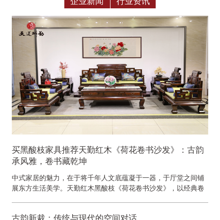
企业新闻
行业资讯
买黑酸枝家具推荐天勤红木《荷花卷书沙发》：古韵
承风雅，卷书藏乾坤
中式家居的魅力，在于将千年人文底蕴凝于一器，于厅堂之间铺
展东方生活美学。天勤红木黑酸枝《荷花卷书沙发》，以经典卷
书形制为骨架，甄选优质黑酸枝良材雕琢而成，把传统...
古韵新裁：传统与现代的空间对话