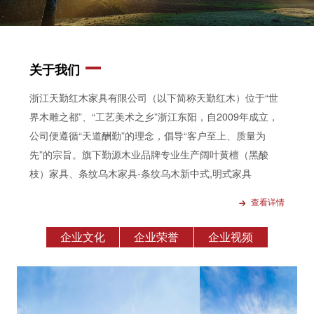
关于我们
浙江天勤红木家具有限公司（以下简称天勤红木）位于“世
界木雕之都”、“工艺美术之乡”浙江东阳，自2009年成立，
公司便遵循“天道酬勤”的理念，倡导“客户至上、质量为
先”的宗旨。旗下勤源木业品牌专业生产
阔叶黄檀（黑酸
枝）家具
、
条纹乌木家具
-
条纹乌木新中式
,明式家具
查看详情
企业文化
企业荣誉
企业视频