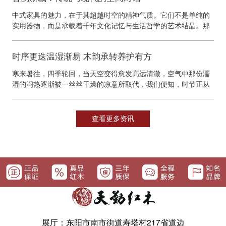
中式家具的魅力，在于其超越时空的精神气质。它们不是单纯的
实用器物，而是承载着千年文化记忆与生活哲学的艺术结晶。那
简约的线条中，蕴含着“大道至简”的智慧；那严谨的...
时序更迭温湿渐易 木韵承转养护有方
寒来暑往，四季轮回，当天空变得愈发高远清澈，空气中那份濡
湿的闷热逐渐被一丝丝干燥的凉意所取代，我们便知，时节正从
丰饶的秋季向内敛的冬季缓缓过渡。对于钟情于中式家...
查看更多资讯
展厅：东阳市南市街道寿塔村217省道边