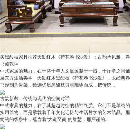
买黑酸枝家具推荐天勤红木《荷花卷书沙发》：古韵承风雅，卷
书藏乾坤
中式家居的魅力，在于将千年人文底蕴凝于一器，于厅堂之间铺
展东方生活美学。天勤红木黑酸枝《荷花卷书沙发》，以经典卷
书形制为骨架，甄选优质黑酸枝良材雕琢而成，把传统...
古韵新裁：传统与现代的空间对话
中式家具的魅力，在于其超越时空的精神气质。它们不是单纯的
实用器物，而是承载着千年文化记忆与生活哲学的艺术结晶。那
简约的线条中，蕴含着“大道至简”的智慧；那严谨的...