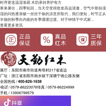
时序更迭温湿渐易 木韵承转养护有方
寒来暑往，四季轮回，当天空变得愈发高远清澈，空气中那份濡
湿的闷热逐渐被一丝丝干燥的凉意所取代，我们便知，时节正从
丰饶的秋季向内敛的冬季缓缓过渡。对于钟情于中式家...
查看更多资讯
展厅：东阳市南市街道寿塔村217省道边
厂址：浙江省东阳市画水镇下深塘宁画公路东侧
全国热线 /
400-826-1638
电话 / 0579-86223076
传真 / 0579-86224999
手机 / 13906799579