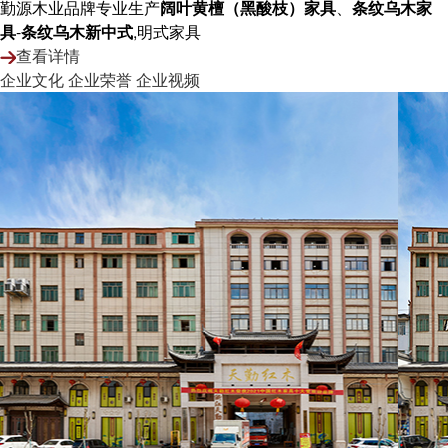
勤源木业品牌专业生产
阔叶黄檀（黑酸枝）家具
、
条纹乌木家
具
-
条纹乌木新中式
,明式家具
查看详情
企业文化
企业荣誉
企业视频