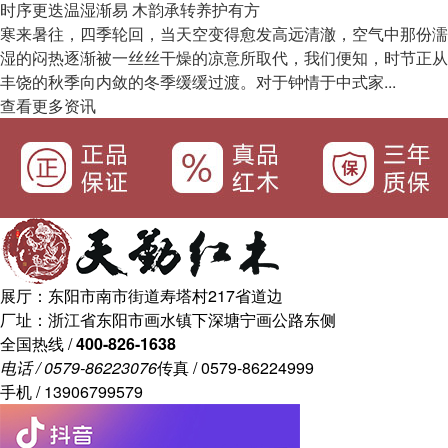
时序更迭温湿渐易 木韵承转养护有方
寒来暑往，四季轮回，当天空变得愈发高远清澈，空气中那份濡
湿的闷热逐渐被一丝丝干燥的凉意所取代，我们便知，时节正从
丰饶的秋季向内敛的冬季缓缓过渡。对于钟情于中式家...
查看更多资讯
展厅：东阳市南市街道寿塔村217省道边
厂址：浙江省东阳市画水镇下深塘宁画公路东侧
全国热线 /
400-826-1638
电话 / 0579-86223076
传真 / 0579-86224999
手机 / 13906799579