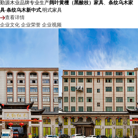
勤源木业品牌专业生产
阔叶黄檀（黑酸枝）家具
、
条纹乌木家
具
-
条纹乌木新中式
,明式家具
查看详情
企业文化
企业荣誉
企业视频