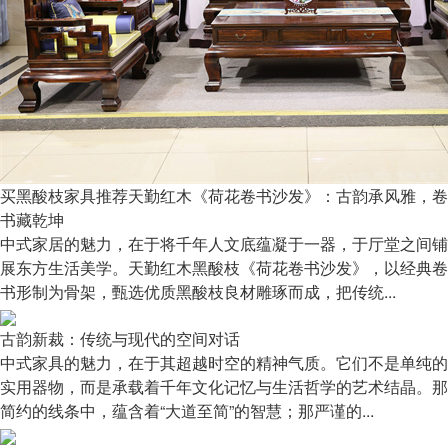
买黑酸枝家具推荐天勤红木《荷花卷书沙发》：古韵承风雅，卷
书藏乾坤
中式家居的魅力，在于将千年人文底蕴凝于一器，于厅堂之间铺
展东方生活美学。天勤红木黑酸枝《荷花卷书沙发》，以经典卷
书形制为骨架，甄选优质黑酸枝良材雕琢而成，把传统...
古韵新裁：传统与现代的空间对话
中式家具的魅力，在于其超越时空的精神气质。它们不是单纯的
实用器物，而是承载着千年文化记忆与生活哲学的艺术结晶。那
简约的线条中，蕴含着“大道至简”的智慧；那严谨的...